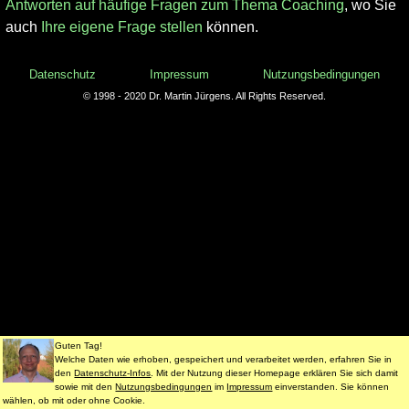
Antworten auf häufige Fragen zum Thema Coaching
, wo Sie
auch
Ihre eigene Frage stellen
können.
Datenschutz
Impressum
Nutzungsbedingungen
© 1998 - 2020 Dr. Martin Jürgens. All Rights Reserved.
Guten Tag!
Welche Daten wie erhoben, gespeichert und verarbeitet werden, erfahren Sie in
den
Datenschutz-Infos
. Mit der Nutzung dieser Homepage erklären Sie sich damit
sowie mit den
Nutzungsbedingungen
im
Impressum
einverstanden. Sie können
wählen, ob mit oder ohne Cookie.