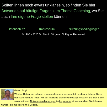
Sollten Ihnen noch etwas unklar sein, so finden Sie hier
Antworten auf häufige Fragen zum Thema Coaching
, wo Sie
auch
Ihre eigene Frage stellen
können.
Datenschutz
Impressum
Nutzungsbedingungen
© 1998 - 2020 Dr. Martin Jürgens. All Rights Reserved.
Guten Tag!
Welche Daten wie erhoben, gespeichert und verarbeitet werden, erfahren Sie in
den
Datenschutz-Infos
. Mit der Nutzung dieser Homepage erklären Sie sich damit
sowie mit den
Nutzungsbedingungen
im
Impressum
einverstanden. Sie können
wählen, ob mit oder ohne Cookie.