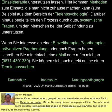
Einzeltherapie
unterstützen lassen. Hier kommen
Methoden
zum Einsatz, die man nicht zuhause machen kann (zum
Beispiel aus dem Bereich der
Tiefenpsychologie
). Darüber
hinaus begleite ich den Prozess durch gute,
systemische
Fragen
, um den Menschen bei der Selbstfindung zu
unterstützen.
Wenn Sie Interesse an einer
Einzeltherapie
,
Paartherapie
,
präventiven Paarberatung
, oder noch Fragen haben,
schreiben Sie mir einfach eine
eMail
oder rufen mich an
(
0871-4301330
). Sie können sich auch direkt online einen
Termin aussuchen
.
Datenschutz
Impressum
Nutzungsbedingungen
© 1998 - 2020 Dr. Martin Jürgens. All Rights Reserved.
Guten Morgen!
Welche Daten wie erhoben, gespeichert und verarbeitet werden, erfahren Sie in
den
Datenschutz-Infos
. Mit der Nutzung dieser Homepage erklären Sie sich damit
sowie mit den
Nutzungsbedingungen
im
Impressum
einverstanden. Sie können
wählen, ob mit oder ohne Cookie.