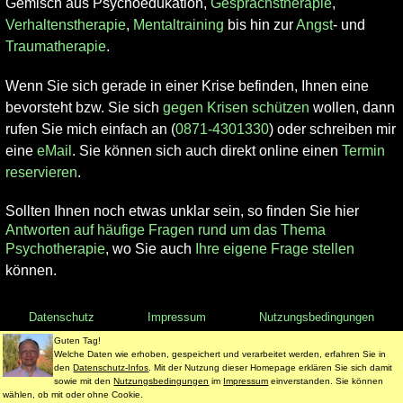
Gemisch aus Psychoedukation,
Gesprächstherapie
,
Verhaltenstherapie
,
Mentaltraining
bis hin zur
Angst
- und
Traumatherapie
.
Wenn Sie sich gerade in einer Krise befinden, Ihnen eine
bevorsteht bzw. Sie sich
gegen Krisen schützen
wollen, dann
rufen Sie mich einfach an (
0871-4301330
) oder schreiben mir
eine
eMail
. Sie können sich auch direkt online einen
Termin
reservieren
.
Sollten Ihnen noch etwas unklar sein, so finden Sie hier
Antworten auf häufige Fragen rund um das Thema
Psychotherapie
, wo Sie auch
Ihre eigene Frage stellen
können.
Datenschutz
Impressum
Nutzungsbedingungen
© 1998 - 2020 Dr. Martin Jürgens. All Rights Reserved.
Guten Tag!
Welche Daten wie erhoben, gespeichert und verarbeitet werden, erfahren Sie in
den
Datenschutz-Infos
. Mit der Nutzung dieser Homepage erklären Sie sich damit
sowie mit den
Nutzungsbedingungen
im
Impressum
einverstanden. Sie können
wählen, ob mit oder ohne Cookie.