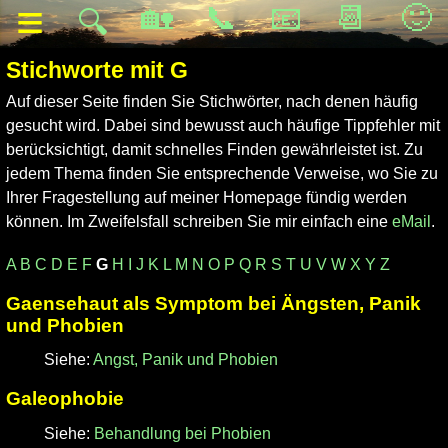
≡
🏡
📞
📧
📆
🙂
🔍
Stichworte mit G
Auf dieser Seite finden Sie Stichwörter, nach denen häufig
gesucht wird. Dabei sind bewusst auch häufige Tippfehler mit
berücksichtigt, damit schnelles Finden gewährleistet ist. Zu
jedem Thema finden Sie entsprechende Verweise, wo Sie zu
Ihrer Fragestellung auf meiner Homepage fündig werden
können. Im Zweifelsfall schreiben Sie mir einfach eine
eMail
.
A
B
C
D
E
F
G
H
I
J
K
L
M
N
O
P
Q
R
S
T
U
V
W
X
Y
Z
Gaensehaut als Symptom bei Ängsten, Panik
und Phobien
Siehe:
Angst, Panik und Phobien
Galeophobie
Siehe:
Behandlung bei Phobien