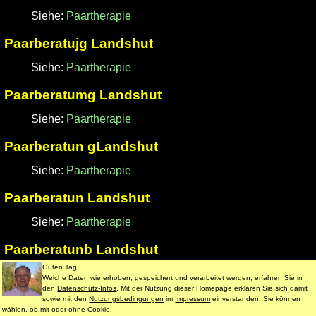
Siehe:
Paartherapie
Paarberatujg Landshut
Siehe:
Paartherapie
Paarberatumg Landshut
Siehe:
Paartherapie
Paarberatun gLandshut
Siehe:
Paartherapie
Paarberatun Landshut
Siehe:
Paartherapie
Paarberatunb Landshut
Guten Tag!
Siehe:
Paartherapie
Welche Daten wie erhoben, gespeichert und verarbeitet werden, erfahren Sie in
den
Datenschutz-Infos
. Mit der Nutzung dieser Homepage erklären Sie sich damit
Paarberatunf Landshut
sowie mit den
Nutzungsbedingungen
im
Impressum
einverstanden. Sie können
wählen, ob mit oder ohne Cookie.