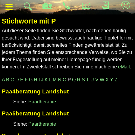
≡
🏡
📞
📧
📆
🙂
🔍
Stichworte mit P
Auf dieser Seite finden Sie Stichwörter, nach denen häufig
gesucht wird. Dabei sind bewusst auch häufige Tippfehler mit
berücksichtigt, damit schnelles Finden gewährleistet ist. Zu
jedem Thema finden Sie entsprechende Verweise, wo Sie zu
Ihrer Fragestellung auf meiner Homepage fündig werden
können. Im Zweifelsfall schreiben Sie mir einfach eine
eMail
.
A
B
C
D
E
F
G
H
I
J
K
L
M
N
O
P
Q
R
S
T
U
V
W
X
Y
Z
Paa4beratung Landshut
Siehe:
Paartherapie
Paa5beratung Landshut
Siehe:
Paartherapie