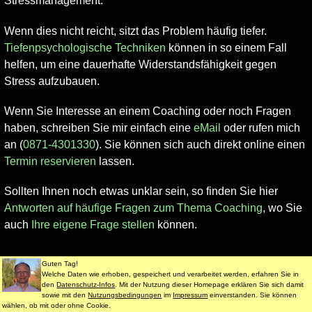
Stressmanagement.
Wenn dies nicht reicht, sitzt das Problem häufig tiefer.
Tiefenpsychologische Techniken
können in so einem Fall
helfen, um eine dauerhafte Widerstandsfähigkeit gegen
Stress aufzubauen.
Wenn Sie Interesse an einem Coaching oder noch Fragen
haben, schreiben Sie mir einfach eine
eMail
oder rufen mich
an (
0871-4301330
). Sie können sich auch direkt online einen
Termin reservieren
lassen.
Sollten Ihnen noch etwas unklar sein, so finden Sie hier
Antworten auf häufige Fragen zum Thema Coaching
, wo Sie
auch
Ihre eigene Frage stellen
können.
Datenschutz
Impressum
Nutzungsbedingungen
Guten Tag!
Welche Daten wie erhoben, gespeichert und verarbeitet werden, erfahren Sie in
© 1998 - 2020 Dr. Martin Jürgens. All Rights Reserved.
den
Datenschutz-Infos
. Mit der Nutzung dieser Homepage erklären Sie sich damit
sowie mit den
Nutzungsbedingungen
im
Impressum
einverstanden. Sie können
wählen, ob mit oder ohne Cookie.