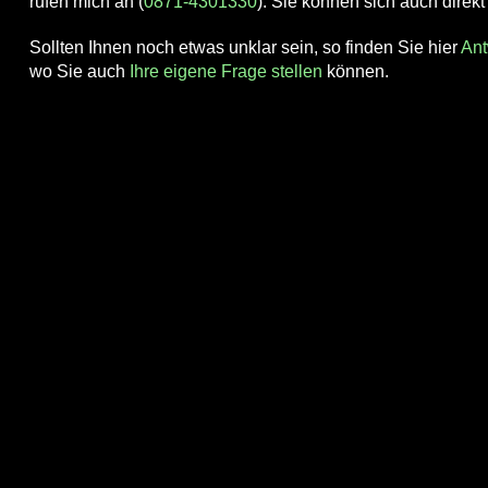
rufen mich an (
0871-4301330
). Sie können sich auch direk
Sollten Ihnen noch etwas unklar sein, so finden Sie hier
Ant
wo Sie auch
Ihre eigene Frage stellen
können.