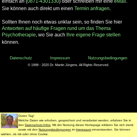
einfach an (
0871-4301330
) oder schreiben mir eine
eMail
.
Sie können auch direkt um einen
Termin anfragen
.
Sollten Ihnen noch etwas unklar sein, so finden Sie hier
Antworten auf häufige Fragen rund um das Thema
Psychotherapie
, wo Sie auch
Ihre eigene Frage stellen
können.
Datenschutz
Impressum
Nutzungsbedingungen
© 1998 - 2020 Dr. Martin Jürgens. All Rights Reserved.
Guten Tag!
Welche Daten wie erhoben, gespeichert und verarbeitet werden, erfahren Sie in
den
Datenschutz-Infos
. Mit der Nutzung dieser Homepage erklären Sie sich damit
sowie mit den
Nutzungsbedingungen
im
Impressum
einverstanden. Sie können
wählen, ob mit oder ohne Cookie.