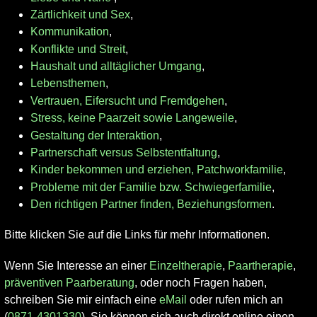
Zärtlichkeit und Sex
,
Kommunikation
,
Konflikte und Streit
,
Haushalt und alltäglicher Umgang
,
Lebensthemen
,
Vertrauen, Eifersucht und Fremdgehen
,
Stress, keine Paarzeit sowie Langeweile
,
Gestaltung der Interaktion
,
Partnerschaft versus Selbstentfaltung
,
Kinder bekommen und erziehen, Patchworkfamilie
,
Probleme mit der Familie bzw. Schwiegerfamilie
,
Den richtigen Partner finden, Beziehungsformen
.
Bitte klicken Sie auf die Links für mehr Informationen.
Wenn Sie Interesse an einer
Einzeltherapie
,
Paartherapie
,
präventiven Paarberatung
, oder noch Fragen haben,
schreiben Sie mir einfach eine
eMail
oder rufen mich an
(
0871-4301330
). Sie können sich auch direkt online einen