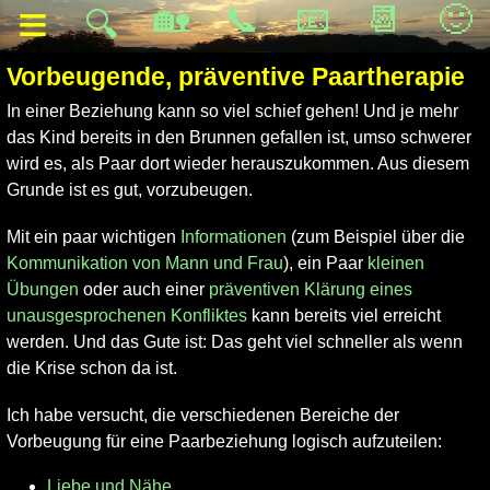
≡
🏡
📞
📧
📆
🙂
🔍
Vorbeugende, präventive Paartherapie
In einer Beziehung kann so viel schief gehen! Und je mehr
das Kind bereits in den Brunnen gefallen ist, umso schwerer
wird es, als Paar dort wieder herauszukommen. Aus diesem
Grunde ist es gut, vorzubeugen.
Mit ein paar wichtigen
Informationen
(zum Beispiel über die
Kommunikation von Mann und Frau
), ein Paar
kleinen
Übungen
oder auch einer
präventiven Klärung eines
unausgesprochenen Konfliktes
kann bereits viel erreicht
werden. Und das Gute ist: Das geht viel schneller als wenn
die Krise schon da ist.
Ich habe versucht, die verschiedenen Bereiche der
Vorbeugung für eine Paarbeziehung logisch aufzuteilen:
Liebe und Nähe
,