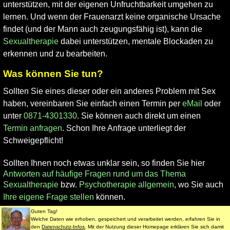
unterstützen, mit der eigenen Unfruchtbarkeit umgehen zu
lernen. Und wenn der Frauenarzt keine organische Ursache
findet (und der Mann auch zeugungsfähig ist), kann die
Sexualtherapie
dabei unterstützen, mentale Blockaden zu
erkennen und zu bearbeiten.
Was können Sie tun?
Sollten Sie eines dieser oder ein anderes Problem mit Sex
haben, vereinbaren Sie einfach einen Termin per
eMail
oder
unter
0871-4301330
. Sie können auch direkt um einen
Termin anfragen
. Schon Ihre Anfrage unterliegt der
Schweigepflicht!
Sollten Ihnen noch etwas unklar sein, so finden Sie hier
Antworten auf häufige Fragen rund um das Thema
Sexualtherapie
bzw.
Psychotherapie allgemein
, wo Sie auch
Ihre eigene Frage stellen
können.
Guten Tag!
Welche Daten wie erhoben, gespeichert und verarbeitet werden, erfahren Sie in
Datenschutz
Impressum
Nutzungsbedingungen
den
Datenschutz-Infos
. Mit der Nutzung dieser Homepage erklären Sie sich damit