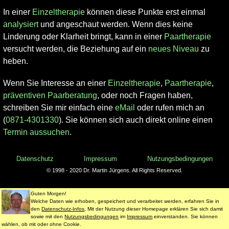
In einer
Einzeltherapie
können diese Punkte erst einmal
analysiert
und angeschaut werden. Wenn dies keine
Linderung oder Klarheit bringt, kann in einer
Paartherapie
versucht werden, die Beziehung auf ein
neues Niveau
zu
heben.
Wenn Sie Interesse an einer
Einzeltherapie
,
Paartherapie
,
präventiven Paarberatung
, oder noch Fragen haben,
schreiben Sie mir einfach eine
eMail
oder rufen mich an
(
0871-4301330
). Sie können sich auch direkt online einen
Termin aussuchen
.
Datenschutz
Impressum
Nutzungsbedingungen
© 1998 - 2020 Dr. Martin Jürgens. All Rights Reserved.
Guten Morgen!
Welche Daten wie erhoben, gespeichert und verarbeitet werden, erfahren Sie in
den
Datenschutz-Infos
. Mit der Nutzung dieser Homepage erklären Sie sich damit
sowie mit den
Nutzungsbedingungen
im
Impressum
einverstanden. Sie können
wählen, ob mit oder ohne Cookie.