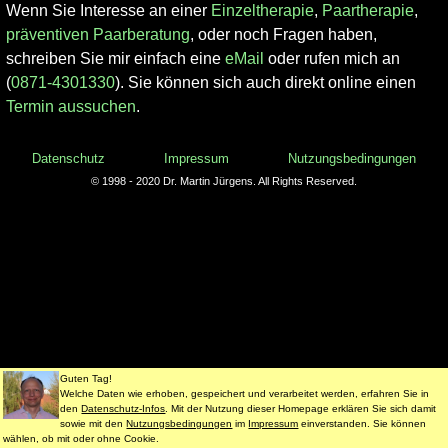
Wenn Sie Interesse an einer
Einzeltherapie
,
Paartherapie
,
präventiven Paarberatung
, oder noch Fragen haben,
schreiben Sie mir einfach eine
eMail
oder rufen mich an
(
0871-4301330
). Sie können sich auch direkt online einen
Termin aussuchen
.
Datenschutz
Impressum
Nutzungsbedingungen
© 1998 - 2020 Dr. Martin Jürgens. All Rights Reserved.
Guten Tag!
Welche Daten wie erhoben, gespeichert und verarbeitet werden, erfahren Sie in
den
Datenschutz-Infos
. Mit der Nutzung dieser Homepage erklären Sie sich damit
sowie mit den
Nutzungsbedingungen
im
Impressum
einverstanden. Sie können
wählen, ob mit oder ohne Cookie.