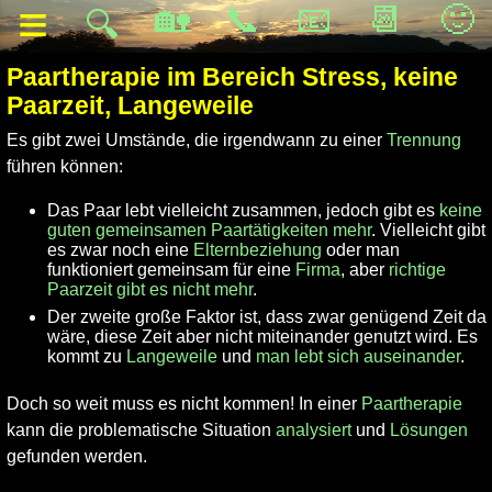
≡
🏡
📞
📧
📆
🙂
🔍
Paartherapie im Bereich Stress, keine
Paarzeit, Langeweile
Es gibt zwei Umstände, die irgendwann zu einer
Trennung
führen können:
Das Paar lebt vielleicht zusammen, jedoch gibt es
keine
guten gemeinsamen Paartätigkeiten mehr
. Vielleicht gibt
es zwar noch eine
Elternbeziehung
oder man
funktioniert gemeinsam für eine
Firma
, aber
richtige
Paarzeit gibt es nicht mehr
.
Der zweite große Faktor ist, dass zwar genügend Zeit da
wäre, diese Zeit aber nicht miteinander genutzt wird. Es
kommt zu
Langeweile
und
man lebt sich auseinander
.
Doch so weit muss es nicht kommen! In einer
Paartherapie
kann die problematische Situation
analysiert
und
Lösungen
gefunden werden.