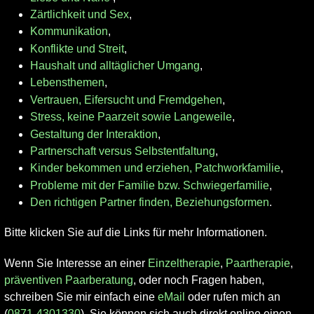
Zärtlichkeit und Sex
,
Kommunikation
,
Konflikte und Streit
,
Haushalt und alltäglicher Umgang
,
Lebensthemen
,
Vertrauen, Eifersucht und Fremdgehen
,
Stress, keine Paarzeit sowie Langeweile
,
Gestaltung der Interaktion
,
Partnerschaft versus Selbstentfaltung
,
Kinder bekommen und erziehen, Patchworkfamilie
,
Probleme mit der Familie bzw. Schwiegerfamilie
,
Den richtigen Partner finden, Beziehungsformen
.
Bitte klicken Sie auf die Links für mehr Informationen.
Wenn Sie Interesse an einer
Einzeltherapie
,
Paartherapie
,
präventiven Paarberatung
, oder noch Fragen haben,
schreiben Sie mir einfach eine
eMail
oder rufen mich an
(
0871-4301330
). Sie können sich auch direkt online einen