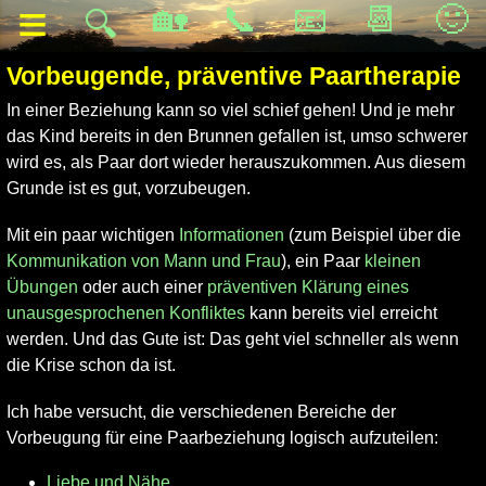
≡
🏡
📞
📧
📆
🙂
🔍
Vorbeugende, präventive Paartherapie
In einer Beziehung kann so viel schief gehen! Und je mehr
das Kind bereits in den Brunnen gefallen ist, umso schwerer
wird es, als Paar dort wieder herauszukommen. Aus diesem
Grunde ist es gut, vorzubeugen.
Mit ein paar wichtigen
Informationen
(zum Beispiel über die
Kommunikation von Mann und Frau
), ein Paar
kleinen
Übungen
oder auch einer
präventiven Klärung eines
unausgesprochenen Konfliktes
kann bereits viel erreicht
werden. Und das Gute ist: Das geht viel schneller als wenn
die Krise schon da ist.
Ich habe versucht, die verschiedenen Bereiche der
Vorbeugung für eine Paarbeziehung logisch aufzuteilen:
Liebe und Nähe
,