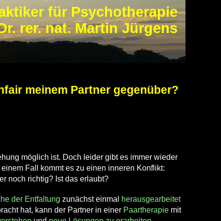
aktiker für Psychotherapie
Dr. rer. nat. Martin Jürgens
s unfair meinem Partner gegenüber?
ehung möglich ist. Doch leider gibt es immer wieder
so einem Fall kommt es zu einen inneren Konflikt:
r noch richtig? Ist das erlaubt?
he der Entfaltung
zunächst einmal
herausgearbeitet
acht hat, kann der Partner in einer
Paartherapie
mit
verstehen
und
neue Lösungen zu erarbeiten
.