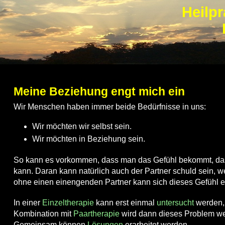
Heilpr
Meine Beziehung engt mich ein
Wir Menschen haben immer beide Bedürfnisse in uns:
Wir möchten wir selbst sein.
Wir möchten in Beziehung sein.
So kann es vorkommen, dass man das Gefühl bekommt, dass 
kann. Daran kann natürlich auch der Partner schuld sein, we
ohne einen einengenden Partner kann sich dieses Gefühl ei
In einer
Einzeltherapie
kann erst einmal
untersucht
werden, 
Kombination mit
Paartherapie
wird dann dieses Problem we
Gemeinsam können
Lösungen
erarbeitet werden.