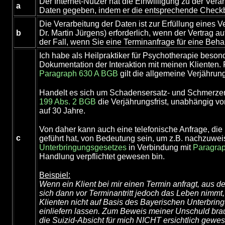
Der Internet-Nutzer hat die Einwilligung zu der Ve
a
Daten gegeben, indem er die entsprechende Checkbo
Die Verarbeitung der Daten ist zur Erfüllung eines 
b
Dr. Martin Jürgens) erforderlich, wenn der Vertrag auf
der Fall, wenn Sie eine Terminanfrage für eine Be
Ich habe als Heilpraktiker für Psychotherapie besond
Dokumentation der Interaktion mit meinen Klienten
Paragraph 630 A BGB
gilt die allgemeine Verjährung
Handelt es sich um Schadensersatz- und Schmerzen
199 Abs. 2 BGB
die Verjährungsfrist, unabhängig vo
auf 30 Jahre.
Von daher kann auch eine telefonische Anfrage, die 
c
geführt hat, von Bedeutung sein, um z.B. nachzuwei
Unterbringungsgesetzes
in Verbindung mit
Paragra
Handlung verpflichtet gewesen bin.
Beispiel:
Wenn ein Klient bei mir einen Termin anfragt, aus d
sich dann vor Terminantritt jedoch das Leben nimmt
Klienten nicht auf Basis des Bayerischen Unterbr
einliefern lassen. Zum Beweis meiner Unschuld brau
die Suizid-Absicht für mich NICHT ersichtlich gewese