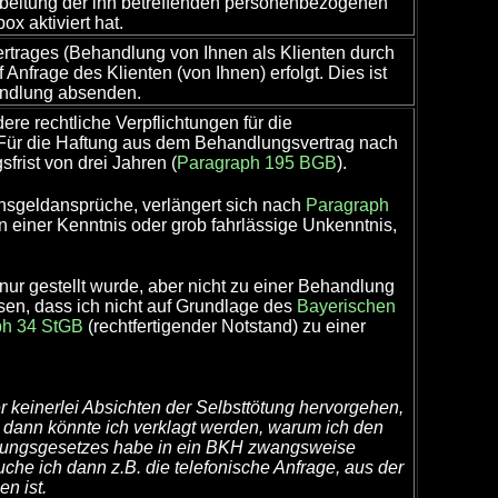
rarbeitung der ihn betreffenden personenbezogenen
x aktiviert hat.
Vertrages (Behandlung von Ihnen als Klienten durch
 Anfrage des Klienten (von Ihnen) erfolgt. Dies ist
handlung absenden.
ere rechtliche Verpflichtungen für die
. Für die Haftung aus dem Behandlungsvertrag nach
sfrist von drei Jahren (
Paragraph 195 BGB
).
sgeldansprüche, verlängert sich nach
Paragraph
n einer Kenntnis oder grob fahrlässige Unkenntnis,
nur gestellt wurde, aber nicht zu einer Behandlung
sen, dass ich nicht auf Grundlage des
Bayerischen
ph 34 StGB
(rechtfertigender Notstand) zu einer
er keinerlei Absichten der Selbsttötung hervorgehen,
, dann könnte ich verklagt werden, warum ich den
ingungsgesetzes habe in ein BKH zwangsweise
che ich dann z.B. die telefonische Anfrage, aus der
n ist.