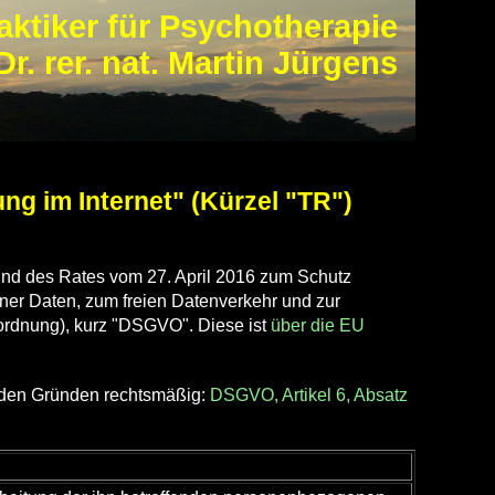
aktiker für Psychotherapie
Dr. rer. nat. Martin Jürgens
ng im Internet" (Kürzel "TR")
nd des Rates vom 27. April 2016 zum Schutz
ner Daten, zum freien Datenverkehr und zur
ordnung), kurz "DSGVO". Diese ist
über die EU
enden Gründen rechtsmäßig:
DSGVO, Artikel 6, Absatz