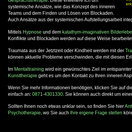
Gesprächstherapie
. Diese erweitere ich um
erk
systemische Ansätze, wie das Konzept des inneren
Teams und dem Finden und Lösen von Blockaden.
Auch Ansätze aus der systemischen Aufstellungsarbeit integ
Mittels
Hypnose
und dem
katathym-imaginativen Bilderleb
Konflikte und Blockaden werden auf diese Weise bearbeite
Traumata aus der Jetztzeit oder Kindheit werden mit der
Tr
können aktuelle Probleme verschwinden, die mit diesen Er
Im
Mentaltraining
wird ein gewünschtes Ziel im entspannten 
Kunsttherapie
geht es um den Kontakt zu Ihren inneren Aspe
Wenn Sie mehr Informationen benötigen, klicken Sie auf die
einfach an:
0871-4301330
. Sie können auch direkt um ein
Sollten Ihnen noch etwas unklar sein, so finden Sie hier
Ant
Psychotherapie
, wo Sie auch
Ihre eigene Frage stellen
kön