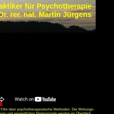
aktiker für Psychotherapie
Dr. rer. nat. Martin Jürgens
 Film über psycho­therapeutische Methoden. Die Wirkungs­
sen und wesentlichen Hinter­gründe werden im Überblick