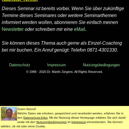
Dieses Seminar ist bereits vorbei. Wenn Sie über zukünftige
Termine dieses Seminares oder weitere Seminarthemen
informiert werden wollen, abonnieren Sie einfach meinen
Newsletter
oder schreiben mir eine
eMail
.
Sie können dieses Thema auch gerne als Einzel-Coaching
bei mir buchen. Ein Anruf genügt: Telefon 0871-4301330.
Datenschutz
Impressum
Nutzungsbedingungen
© 1998 - 2020 Dr. Martin Jürgens. All Rights Reserved.
Guten Abend!
Welche Daten wie erhoben, gespeichert und verarbeitet werden, erfahren Sie in
den
Datenschutz-Infos
. Mit der Nutzung dieser Homepage erklären Sie sich damit
sowie mit den
Nutzungsbedingungen
im
Impressum
einverstanden. Sie können
wählen, ob mit oder ohne Cookie.